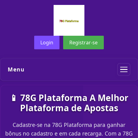
Login
Registrar-se
Menu
📱 78G Plataforma A Melhor
Plataforma de Apostas
Cadastre-se na 78G Plataforma para ganhar
bônus no cadastro e em cada recarga. Com a 78G