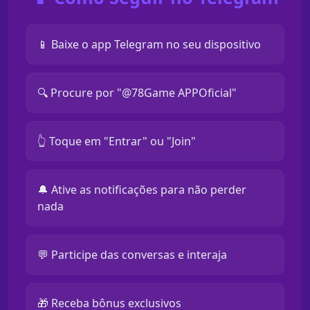
📱 Baixe o app Telegram no seu dispositivo
🔍 Procure por "@78Game APPOficial"
👆 Toque em "Entrar" ou "Join"
🔔 Ative as notificações para não perder
nada
💬 Participe das conversas e interaja
🎁 Receba bônus exclusivos