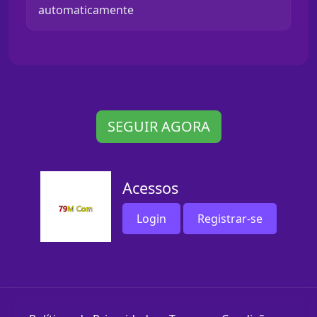
automaticamente
SEGUIR AGORA
Acessos
Login
Registrar-se