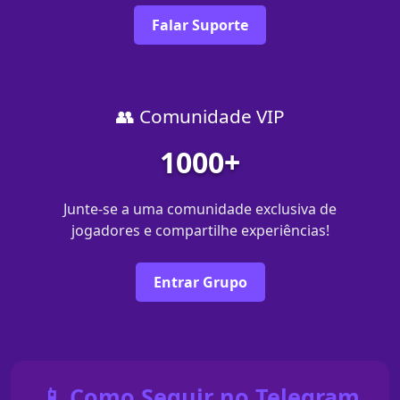
Falar Suporte
👥 Comunidade VIP
1000+
Junte-se a uma comunidade exclusiva de
jogadores e compartilhe experiências!
Entrar Grupo
📱 Como Seguir no Telegram