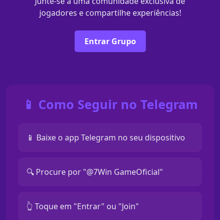
Junte-se a uma comunidade exclusiva de
jogadores e compartilhe experiências!
Entrar Grupo
📱 Como Seguir no Telegram
📱 Baixe o app Telegram no seu dispositivo
🔍 Procure por "@7Win GameOficial"
👆 Toque em "Entrar" ou "Join"