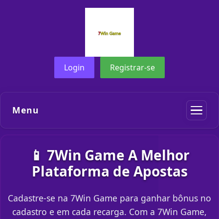
Login
Registrar-se
Menu
📱 7Win Game A Melhor
Plataforma de Apostas
Cadastre-se na 7Win Game para ganhar bônus no
cadastro e em cada recarga. Com a 7Win Game,