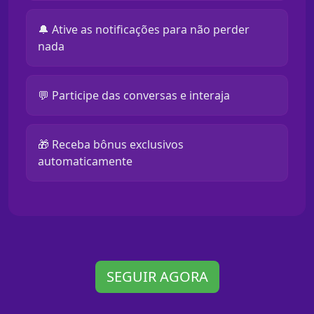
🔔 Ative as notificações para não perder
nada
💬 Participe das conversas e interaja
🎁 Receba bônus exclusivos
automaticamente
SEGUIR AGORA