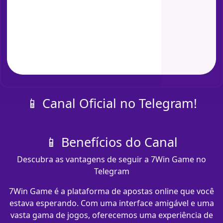
📱 Canal Oficial no Telegram!
📱 Benefícios do Canal
Descubra as vantagens de seguir a 7Win Game no
Telegram
7Win Game é a plataforma de apostas online que você
estava esperando. Com uma interface amigável e uma
vasta gama de jogos, oferecemos uma experiência de