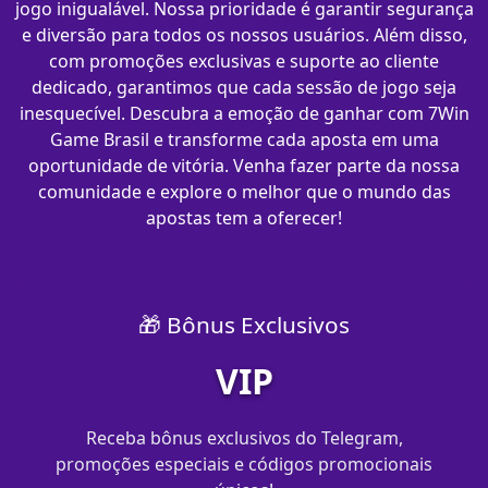
jogo inigualável. Nossa prioridade é garantir segurança
e diversão para todos os nossos usuários. Além disso,
com promoções exclusivas e suporte ao cliente
dedicado, garantimos que cada sessão de jogo seja
inesquecível. Descubra a emoção de ganhar com 7Win
Game Brasil e transforme cada aposta em uma
oportunidade de vitória. Venha fazer parte da nossa
comunidade e explore o melhor que o mundo das
apostas tem a oferecer!
🎁 Bônus Exclusivos
VIP
Receba bônus exclusivos do Telegram,
promoções especiais e códigos promocionais