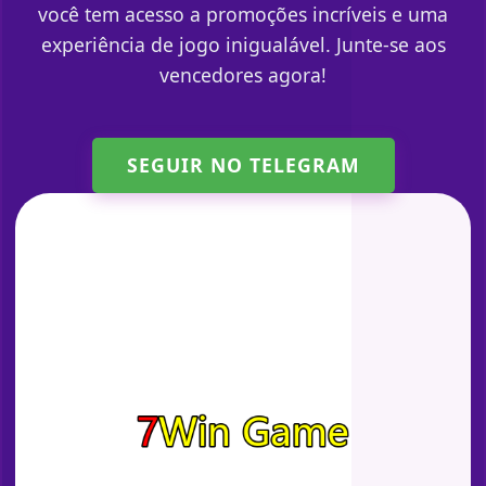
você tem acesso a promoções incríveis e uma
experiência de jogo inigualável. Junte-se aos
vencedores agora!
SEGUIR NO TELEGRAM